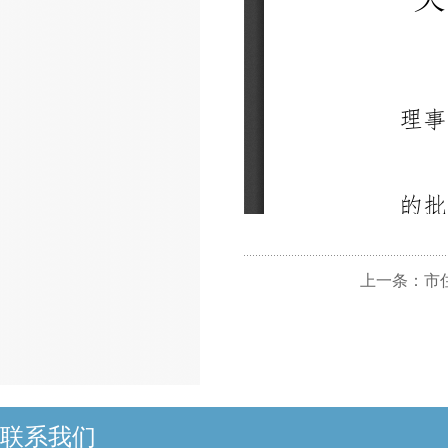
上一条：市住房
联系我们