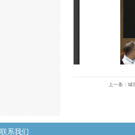
上一条：城市
联系我们