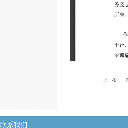
上一条：一
联系我们