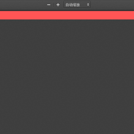
缩
放
小
大