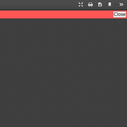
当
演
打
下
工
前
示
印
载
具
Close
在
模
看
式