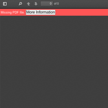
of 0
切
查
上
下
换
找
一
一
More Information
Missing PDF file.
侧
页
页
栏