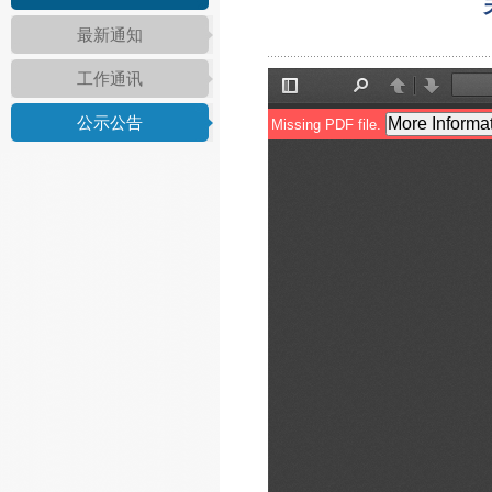
最新通知
工作通讯
公示公告